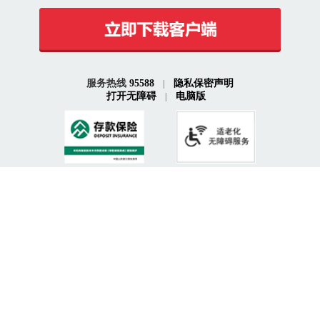
品牌升级：
为了给用户提供更为优质的体验与服
务，工行整合手机银行与网上银行（含直销银行）
业务，并进行全面升级，升级后的业务品牌统称
为“融e行”。
服务热线
95588
隐私保密声明
|
打开无障碍
电脑版
功能升级：
我们进行了全面升级，升级为“智服
|
务”、“惠生活”、“最爱”、“我的四大功能页”，展
现不一样的工行，让您尽享“智·惠”新生活！
服务升级：
实现了客户开放（他行用户可注册）、
业务开放（业务开放展现）、平台开放（用户分享
与互动）。